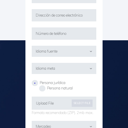
Persona jurídica
Persona natural
Upload File
SELECT FILE
Formato recomendado (ZIP). 2mb max.