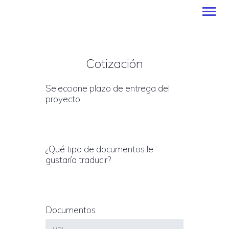
Cotización
INICIO
SERVICIOS
Seleccione plazo de entrega del
MÉTODO DE PAGO
proyecto
BLOG
CONTÁCTENOS
ESPAÑOL
¿Qué tipo de documentos le
gustaría traducir?
Documentos