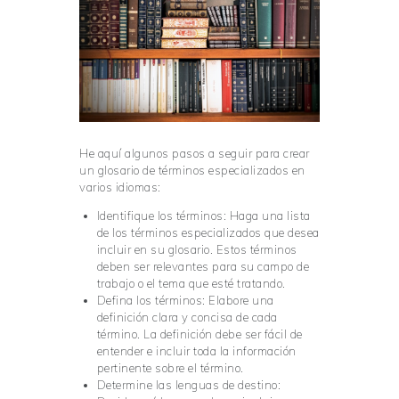
He aquí algunos pasos a seguir para crear
un glosario de términos especializados en
varios idiomas:
Identifique los términos: Haga una lista
de los términos especializados que desea
incluir en su glosario. Estos términos
deben ser relevantes para su campo de
trabajo o el tema que esté tratando.
Defina los términos: Elabore una
definición clara y concisa de cada
término. La definición debe ser fácil de
entender e incluir toda la información
pertinente sobre el término.
Determine las lenguas de destino: