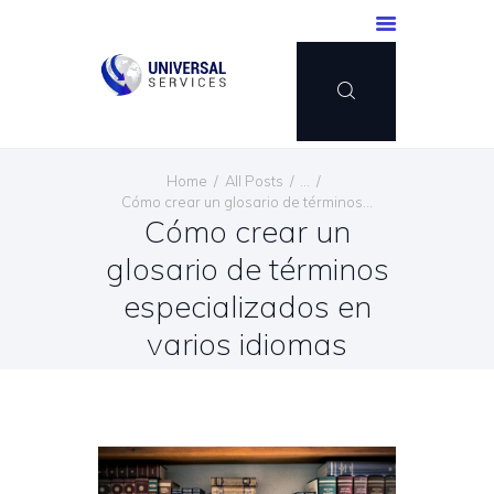
INICIO
Home
All Posts
...
SERVICIOS
Cómo crear un glosario de términos...
Cómo crear un
MÉTODO DE PAGO
glosario de términos
BLOG
CONTÁCTENOS
especializados en
ESPAÑOL
varios idiomas