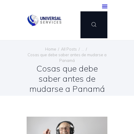
INICIO
Home
All Posts
...
SERVICIOS
Cosas que debe saber antes de mudarse a
Panamá
MÉTODO DE PAGO
Cosas que debe
BLOG
saber antes de
CONTÁCTENOS
mudarse a Panamá
ESPAÑOL