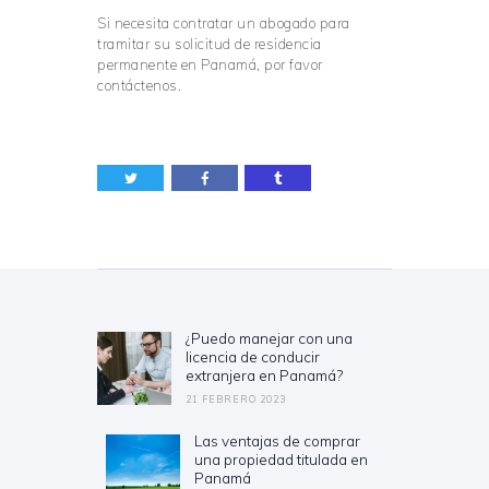
Si necesita contratar un abogado para
tramitar su solicitud de residencia
permanente en Panamá, por favor
contáctenos.
Navegación
de
entradas
¿Puedo manejar con una
Previous
licencia de conducir
post:
extranjera en Panamá?
21 FEBRERO 2023
Las ventajas de comprar
Next
una propiedad titulada en
post:
Panamá