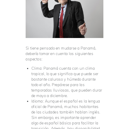
Si tiene pensado en mudarse a Panamá,
debería tomar en cuenta los siguientes
aspectos:
Clima: Panamá cuenta con un clima
tropical, lo que significa que puede ser
bastante caluroso y húmedo durante
todo el año. Prepárese para las
temporadas lluviosas, que pueden durar
de mayo a diciembre.
Idioma: Aunque el español es la lengua
oficial de Panamá, muchos habitantes
de las ciudades también hablan inglés.
Sin embargo, es importante aprender
algo de español básico para facilitar la
transición. Además, hay disponibilidad