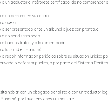
 a un traductor o intérprete certificado, de no comprender e
 a no declarar en su contra
o a apelar
 a ser presentado ante un tribunal o juez con prontitud
 a no ser discriminado
 a buenos tratos y a la alimentación
o a la salud en Panamá
 a recibir información periódica sobre su situación jurídica p
rivado o defensor público, o por parte del Sistema Peniten
sita hablar con un abogado penalista o con un traductor lega
 Panamá, por favor envíenos un mensaje.