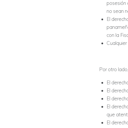
posesión 
no sean ne
El derech
panameño 
con la Fisc
Cualquier 
Por otro lado
El derecho
El derech
El derech
El derecho
que atente
El derech