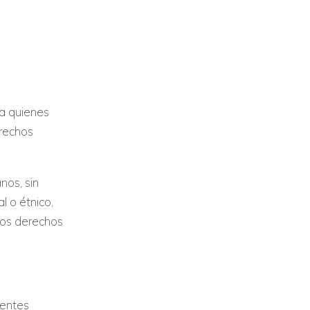
 a quienes
erechos
os, sin
l o étnico,
smos derechos
ientes