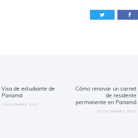
gación
Visa de estudiante de
Cómo renovar un carnet
adas
Previous
Next
Panamá
de residente
post:
post:
permanente en Panamá
7 DICIEMBRE 2022
14 DICIEMBRE 2022