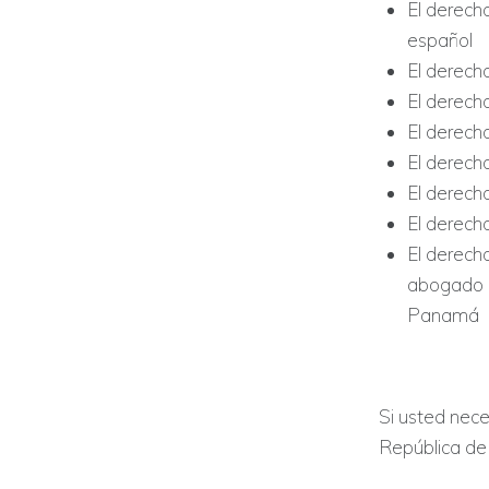
El derecho
español
El derecho
El derech
El derecho
El derecho
El derecho
El derech
El derecho
abogado p
Panamá
Si usted nece
República de