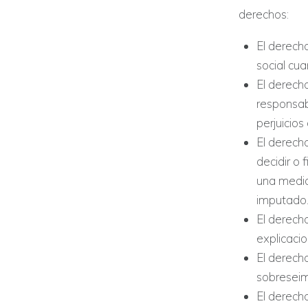
derechos:
El derecho
social cua
El derecho
responsab
perjuicios
El derech
decidir o 
una medida
imputado
El derecho
explicacio
El derecho
sobreseimi
El derech