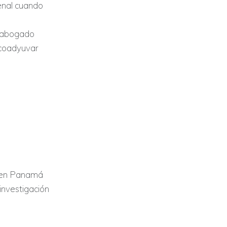
enal cuando
n abogado
 coadyuvar
r en Panamá
 investigación