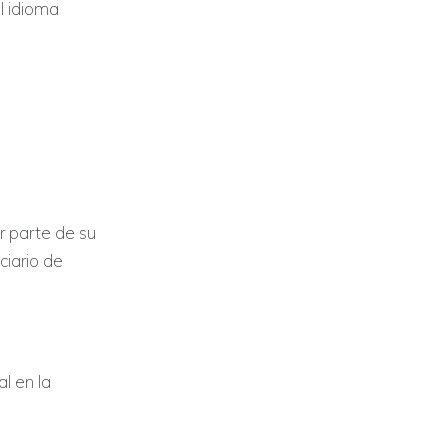
l idioma
or parte de su
ciario de
l en la