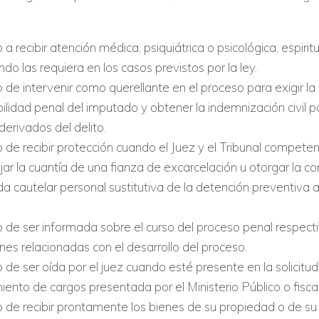
 a recibir atención médica, psiquiátrica o psicológica, espiritu
ndo las requiera en los casos previstos por la ley.
 de intervenir como querellante en el proceso para exigir la
ilidad penal del imputado y obtener la indemnización civil p
 derivados del delito.
o de recibir protección cuando el Juez y el Tribunal compete
fijar la cuantía de una fianza de excarcelación u otorgar la c
 cautelar personal sustitutiva de la detención preventiva a
.
 de ser informada sobre el curso del proceso penal respectiv
nes relacionadas con el desarrollo del proceso.
 de ser oída por el juez cuando esté presente en la solicitu
ento de cargos presentada por el Ministerio Público o fiscal
o de recibir prontamente los bienes de su propiedad o de su 