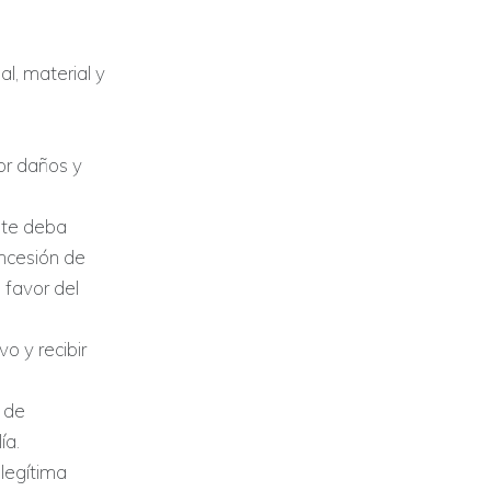
al, material y
or daños y
nte deba
oncesión de
 favor del
o y recibir
d de
ía.
legítima