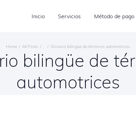
LOG
Inicio
Servicios
Método de pago
ONTÁCTENOS
ESPAÑOL
Home
All Posts
...
Glosario bilingüe de términos automotrices
rio bilingüe de té
automotrices