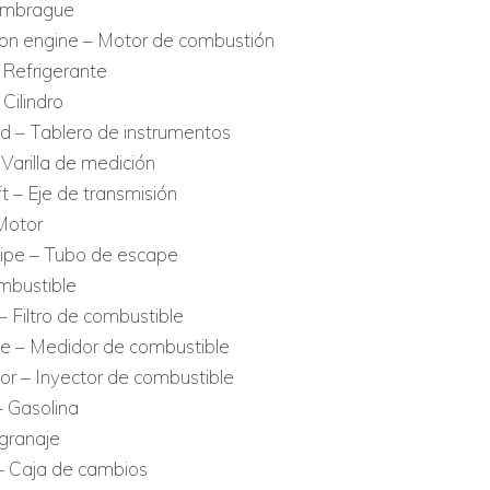
 Embrague
n engine – Motor de combustión
 Refrigerante
 Cilindro
 – Tablero de instrumentos
 Varilla de medición
t – Eje de transmisión
Motor
ipe – Tubo de escape
mbustible
r – Filtro de combustible
e – Medidor de combustible
tor – Inyector de combustible
– Gasolina
granaje
– Caja de cambios