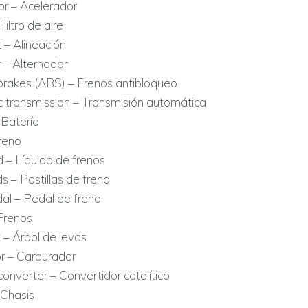
or – Acelerador
 Filtro de aire
 – Alineación
 – Alternador
 brakes (ABS) – Frenos antibloqueo
 transmission – Transmisión automática
 Batería
reno
d – Líquido de frenos
s – Pastillas de freno
al – Pedal de freno
Frenos
– Árbol de levas
r – Carburador
converter – Convertidor catalítico
 Chasis