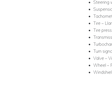
Steering 
Suspensio
Tachomet
Tire – Lla
Tire pres
Transmiss
Turbochar
Turn signa
Valve – V
Wheel – 
Windshiel