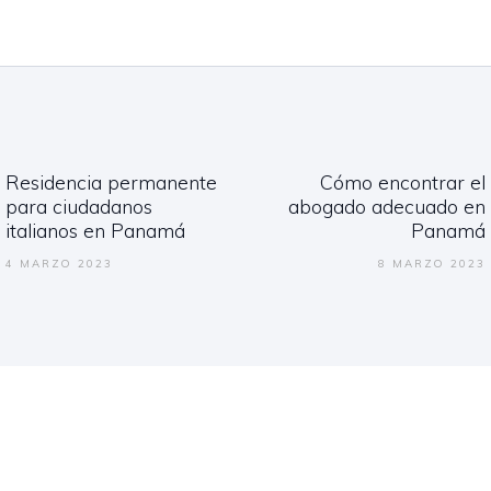
gación
Residencia permanente
Cómo encontrar el
adas
Previous
Next
para ciudadanos
abogado adecuado en
post:
post:
italianos en Panamá
Panamá
4 MARZO 2023
8 MARZO 2023