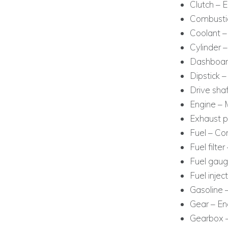
Clutch –
Combustio
Coolant –
Cylinder –
Dashboard
Dipstick –
Drive shaf
Engine – 
Exhaust p
Fuel – Co
Fuel filte
Fuel gaug
Fuel injec
Gasoline 
Gear – En
Gearbox 