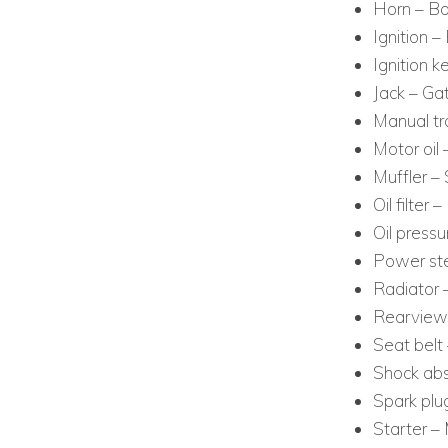
Horn – Bo
Ignition –
Ignition 
Jack – Ga
Manual tr
Motor oil
Muffler – 
Oil filter 
Oil press
Power ste
Radiator 
Rearview 
Seat belt
Shock abs
Spark plug
Starter –