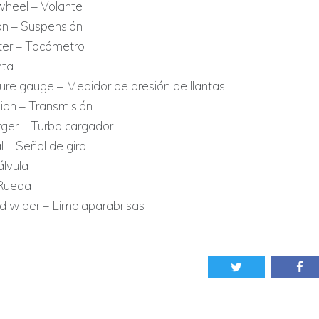
wheel – Volante
n – Suspensión
er – Tacómetro
nta
sure gauge – Medidor de presión de llantas
ion – Transmisión
ger – Turbo cargador
l – Señal de giro
álvula
Rueda
d wiper – Limpiaparabrisas