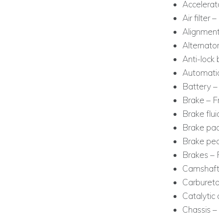
Accelerat
Air filter –
Alignment
Alternator
Anti-lock
Automatic
Battery –
Brake – F
Brake flui
Brake pad
Brake ped
Brakes – 
Camshaft 
Carbureto
Catalytic 
Chassis –