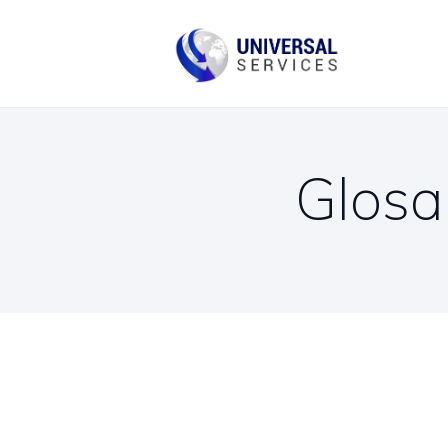
B
C
Glosa