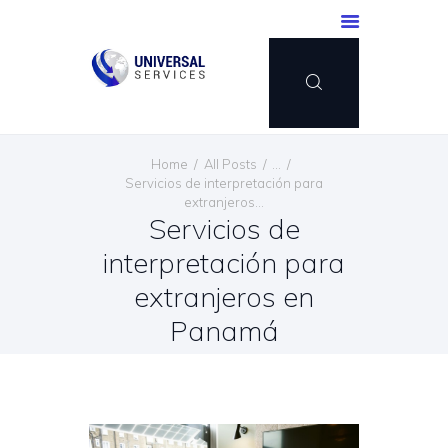
INICIO
Home
All Posts
...
SERVICIOS
Servicios de interpretación para
extranjeros...
MÉTODO DE PAGO
Servicios de
BLOG
interpretación para
CONTÁCTENOS
extranjeros en
ESPAÑOL
Panamá