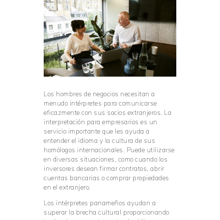
Los hombres de negocios necesitan a
menudo intérpretes para comunicarse
eficazmente con sus socios extranjeros. La
interpretación para empresarios es un
servicio importante que les ayuda a
entender el idioma y la cultura de sus
homólogos internacionales. Puede utilizarse
en diversas situaciones, como cuando los
inversores desean firmar contratos, abrir
cuentas bancarias o comprar propiedades
en el extranjero.
Los intérpretes panameños ayudan a
superar la brecha cultural proporcionando