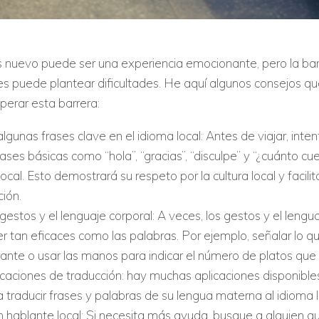
ís nuevo puede ser una experiencia emocionante, pero la bar
es puede plantear dificultades. He aquí algunos consejos q
perar esta barrera:
gunas frases clave en el idioma local: Antes de viajar, inte
ases básicas como “hola”, “gracias”, “disculpe” y “¿cuánto cu
local. Esto demostrará su respeto por la cultura local y facilit
ión.
s gestos y el lenguaje corporal: A veces, los gestos y el lengu
r tan eficaces como las palabras. Por ejemplo, señalar lo q
ante o usar las manos para indicar el número de platos que 
plicaciones de traducción: hay muchas aplicaciones disponib
 traducir frases y palabras de su lengua materna al idioma l
 hablante local: Si necesita más ayuda, busque a alguien q