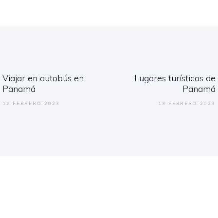
gación
Viajar en autobús en
Lugares turísticos de
adas
Previous
Next
Panamá
Panamá
post:
post:
12 FEBRERO 2023
13 FEBRERO 2023