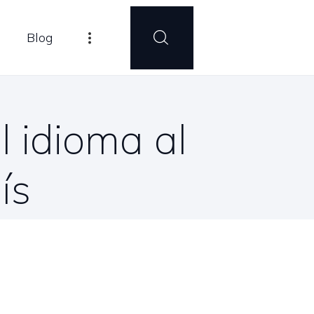
Blog
l idioma al
ís