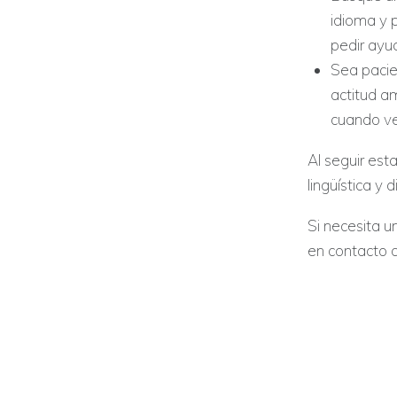
idioma y 
pedir ayud
Sea pacie
actitud a
cuando ve
Al seguir es
lingüística y 
Si necesita u
en contacto c