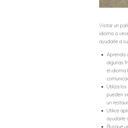
Visitar un pa
idioma a vec
ayudarle a su
Aprenda al
algunas fr
el idioma 
comunicac
Utiliza lo
pueden se
un restaur
Utilice a
ayudarle a
Busque un