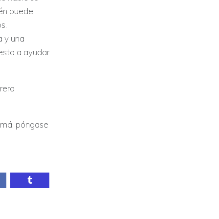
ién puede
s.
a y una
esta a ayudar
rera
namá, póngase