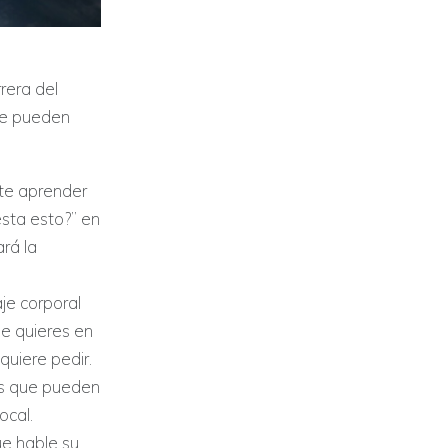
rera del
ue pueden
nte aprender
esta esto?” en
ará la
aje corporal
ue quieres en
quiere pedir.
les que pueden
ocal.
ue hable su