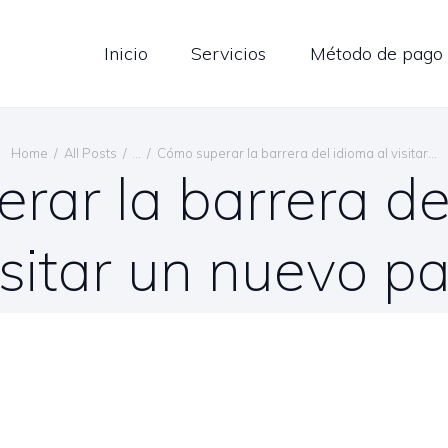
LOG
Inicio
Servicios
Método de pago
ONTÁCTENOS
ESPAÑOL
Home
All Posts
...
Cómo superar la barrera del idioma al visitar...
ar la barrera de
isitar un nuevo pa