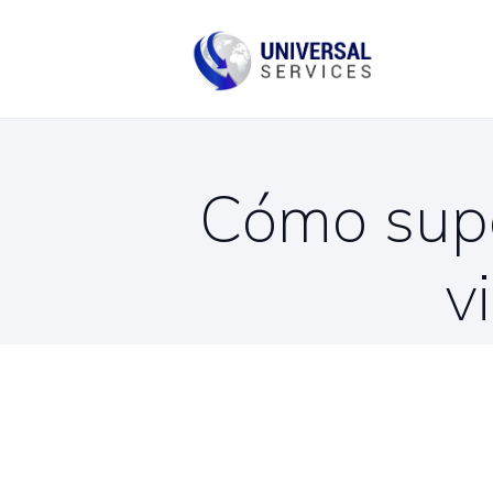
B
C
Cómo super
v