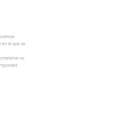
nocencia
o en el que se
cometerse no
 impondrá
.