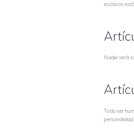
esclavos está
Artíc
Nadie será so
Artíc
Todo ser hum
personalidad j