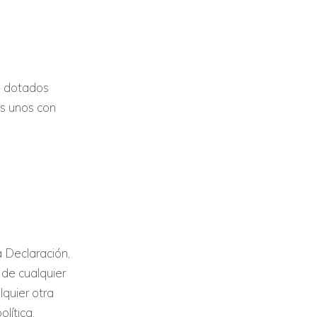
, dotados
s unos con
 Declaración,
o de cualquier
lquier otra
lítica,