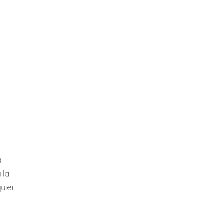
a
 la
uier