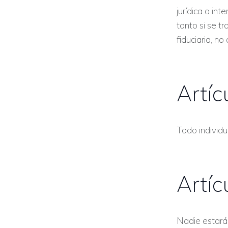
jurídica o int
tanto si se t
fiduciaria, n
Artíc
Todo individu
Artíc
Nadie estará 