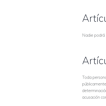
Artíc
Nadie podrá s
Artíc
Toda persona 
públicamente 
determinació
acusación con