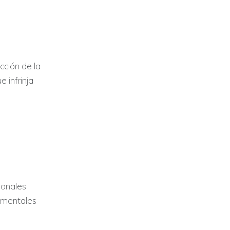
ección de la
 infrinja
ionales
amentales