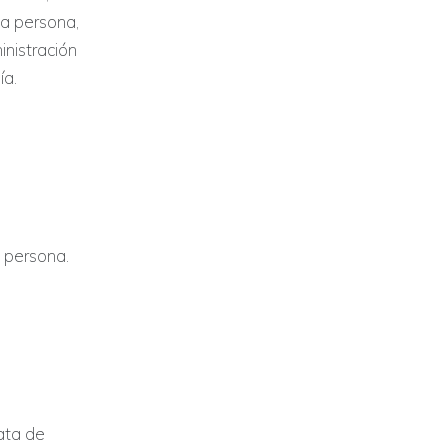
una persona,
inistración
ía.
u persona.
rata de