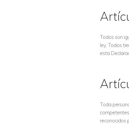
Artíc
Todos son igua
ley. Todos ti
esta Declarac
Artíc
Toda persona 
competentes,
reconocidos po