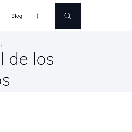
Blog
os
 de los
os