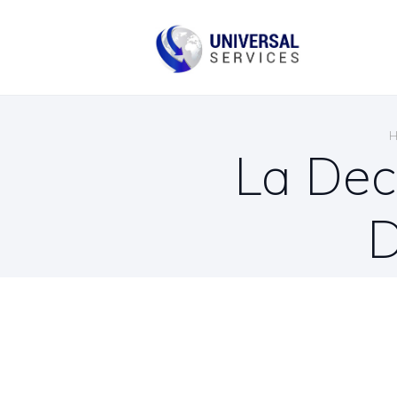
B
C
La Dec
D