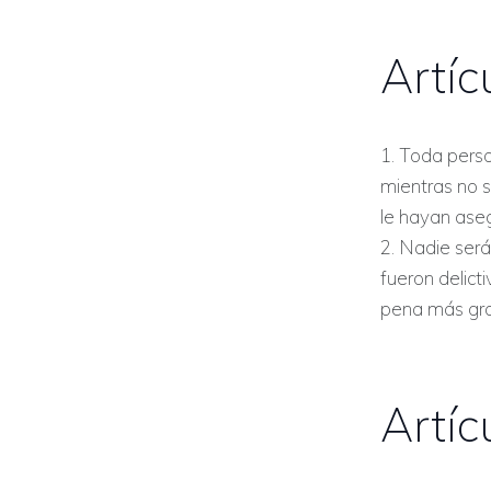
Artíc
1. Toda pers
mientras no s
le hayan ase
2. Nadie ser
fueron delict
pena más grav
Artíc