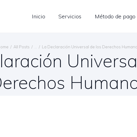
LOG
Inicio
Servicios
Método de pago
ONTÁCTENOS
ESPAÑOL
Home
All Posts
...
La Declaración Universal de los Derechos Human
laración Universal
erechos Human