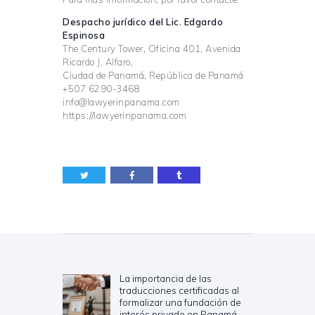
Despacho jurídico del Lic. Edgardo
Espinosa
The Century Tower, Oficina 401, Avenida
Ricardo J. Alfaro,
Ciudad de Panamá, República de Panamá
+507 6290-3468
info@lawyerinpanama.com
https://lawyerinpanama.com
Navegación
de
entradas
La importancia de las
Previous
traducciones certificadas al
post:
formalizar una fundación de
interés privado en Panamá