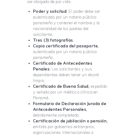
ser otorgado de por vida.
Poder y solicitud:
El poder debe ser
autenticado por un notario público
panameño y contener el nombre y la
nacionalidad de los padres del
solicitante.
Tres (3) fotografías.
Copia certificada del pasaporte,
autenticada por un notario público
panameño.
Certificado de Antecedentes
Penales:
Los solicitantes y sus
dependientes deben tener un récord
limpio.
Certificado de Buena Salud,
expedido
y sellado por un médico o clínica en
Panamá.
Formulario de Declaración Jurada de
Antecedentes Personales,
debidamente completado.
Certificación de jubilación o pensión,
emitida por gobiernos extranjeros,
organizaciones internacionales o