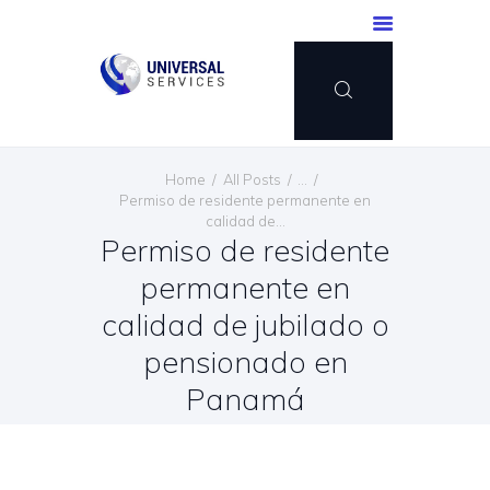
INICIO
Home
All Posts
...
SERVICIOS
Permiso de residente permanente en
calidad de...
MÉTODO DE PAGO
Permiso de residente
BLOG
permanente en
CONTÁCTENOS
calidad de jubilado o
ESPAÑOL
pensionado en
Panamá