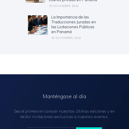
25 DICIEMBRE 2024
La Importancia de las
Next
Traducciones Juradas en
post:
las Licitaciones Públicas
en Panamá
28 DICIEMBRE 2024
Manténgase al día
Sea el primero en conocer nuestras últimas ediciones y en
recibir invitaciones exclusivas a nuestros eventos.