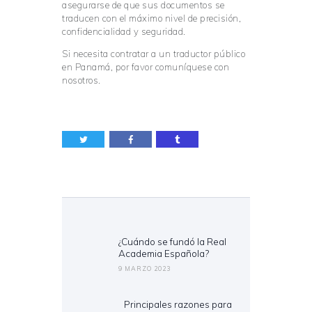
asegurarse de que sus documentos se
traducen con el máximo nivel de precisión,
confidencialidad y seguridad.
Si necesita contratar a un traductor público
en Panamá, por favor comuníquese con
nosotros.
Navegación
de
entradas
¿Cuándo se fundó la Real
Previous
Academia Española?
post:
9 MARZO 2023
Principales razones para
Next