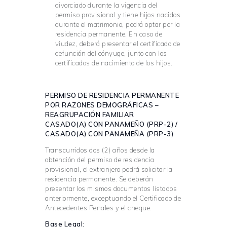
divorciado durante la vigencia del
permiso provisional y tiene hijos nacidos
durante el matrimonio, podrá optar por la
residencia permanente. En caso de
viudez, deberá presentar el certificado de
defunción del cónyuge, junto con los
certificados de nacimiento de los hijos.
PERMISO DE RESIDENCIA PERMANENTE
POR RAZONES DEMOGRÁFICAS –
REAGRUPACIÓN FAMILIAR
CASADO(A) CON PANAMEÑO (PRP-2) /
CASADO(A) CON PANAMEÑA (PRP-3)
Transcurridos dos (2) años desde la
obtención del permiso de residencia
provisional, el extranjero podrá solicitar la
residencia permanente. Se deberán
presentar los mismos documentos listados
anteriormente, exceptuando el Certificado de
Antecedentes Penales y el cheque.
Base Legal: