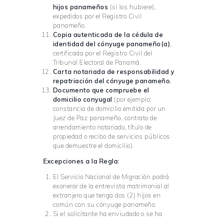
hijos panameños
(si los hubiere),
expedidos por el Registro Civil
panameño.
Copia autenticada de la cédula de
identidad del cónyuge panameño(a)
,
certificada por el Registro Civil del
Tribunal Electoral de Panamá.
Carta notariada de responsabilidad y
repatriación del cónyuge panameño.
Documento que compruebe el
domicilio conyugal
(por ejemplo:
constancia de domicilio emitida por un
Juez de Paz panameño, contrato de
arrendamiento notariado, título de
propiedad o recibo de servicios públicos
que demuestre el domicilio).
Excepciones a la Regla:
El Servicio Nacional de Migración podrá
exonerar de la entrevista matrimonial al
extranjero que tenga dos (2) hijos en
común con su cónyuge panameño.
Si el solicitante ha enviudado o se ha