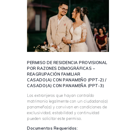
PERMISO DE RESIDENCIA PROVISIONAL
POR RAZONES DEMOGRÁFICAS –
REAGRUPACIÓN FAMILIAR
CASADO(A) CON PANAMEÑO (PPT-2) /
CASADO(A) CON PANAMEÑA (PPT-3)
Los extranjeros que hayan contraído
matrimonio legalmente con un ciudadano(a)
panameño(a) y convivan en condiciones de
exclusividad, estabilidad y continuidad
pueden solicitar este permiso.
Documentos Requeridos: