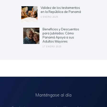
de
entradas
Validez de los testamentos
Previous
en la República de Panamá
post:
1 ENERO 2025
Beneficios y Descuentos
Next
para Jubilados: Cómo
post:
Panamá Apoya a sus
Adultos Mayores
17 ENERO 2025
Manténgase al día