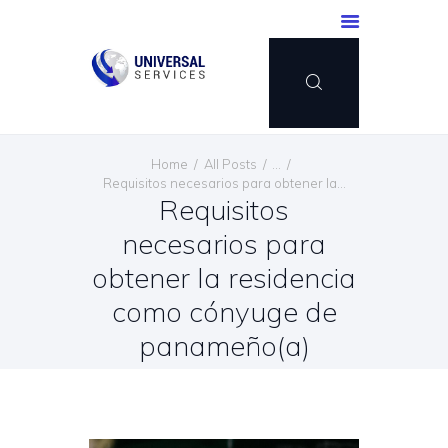
INICIO
Home
All Posts
...
SERVICIOS
Requisitos necesarios para obtener la...
Requisitos
MÉTODO DE PAGO
necesarios para
BLOG
CONTÁCTENOS
obtener la residencia
ESPAÑOL
como cónyuge de
panameño(a)