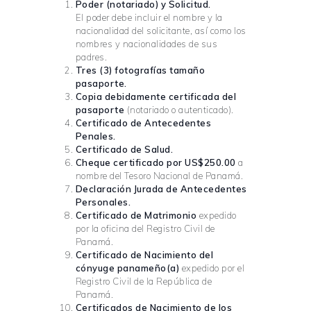
Poder (notariado) y Solicitud.
El poder debe incluir el nombre y la
nacionalidad del solicitante, así como los
nombres y nacionalidades de sus
padres.
Tres (3) fotografías tamaño
pasaporte.
Copia debidamente certificada del
pasaporte
(notariado o autenticado).
Certificado de Antecedentes
Penales.
Certificado de Salud.
Cheque certificado por US$250.00
a
nombre del Tesoro Nacional de Panamá.
Declaración Jurada de Antecedentes
Personales.
Certificado de Matrimonio
expedido
por la oficina del Registro Civil de
Panamá.
Certificado de Nacimiento del
cónyuge panameño(a)
expedido por el
Registro Civil de la República de
Panamá.
Certificados de Nacimiento de los