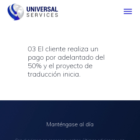
03 El cliente realiza un
INICIO
pago por adelantado del
SERVICIOS
50% y el proyecto de
MÉTODO DE PAGO
traducción inicia.
BLOG
CONTÁCTENOS
ESPAÑOL
Manténgase al día