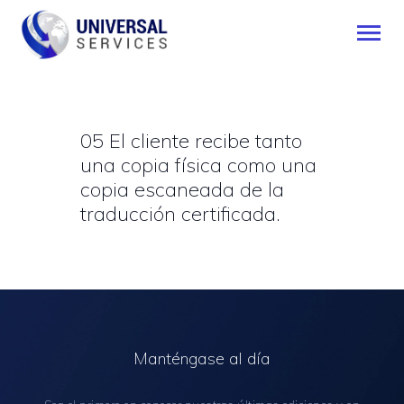
INICIO
05 El cliente recibe tanto
una copia física como una
SERVICIOS
copia escaneada de la
MÉTODO DE PAGO
traducción certificada.
BLOG
CONTÁCTENOS
ESPAÑOL
Manténgase al día