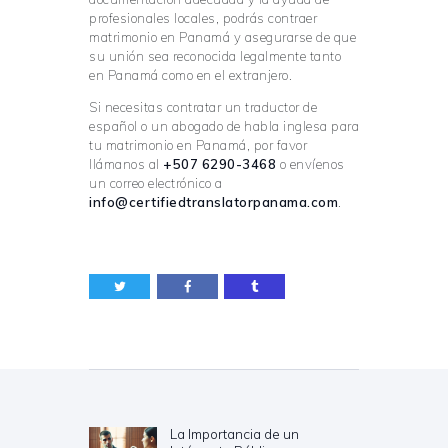
profesionales locales, podrás contraer
matrimonio en Panamá y asegurarse de que
su unión sea reconocida legalmente tanto
en Panamá como en el extranjero.
Si necesitas contratar un traductor de
español o un abogado de habla inglesa para
tu matrimonio en Panamá, por favor
llámanos al
+507 6290-3468
o envíenos
un correo electrónico a
info@certifiedtranslatorpanama.com
.
Navegación
de
entradas
La Importancia de un
Previous