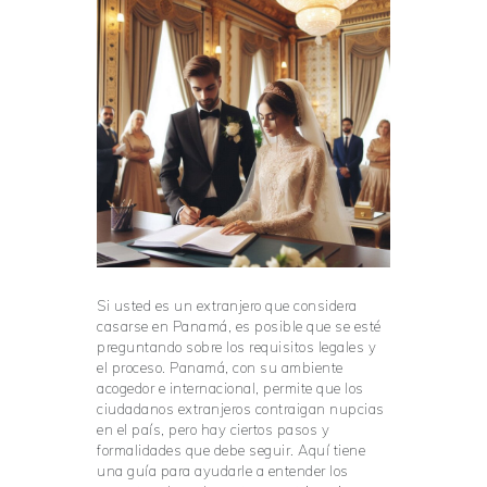
Si usted es un extranjero que considera
casarse en Panamá, es posible que se esté
preguntando sobre los requisitos legales y
el proceso. Panamá, con su ambiente
acogedor e internacional, permite que los
ciudadanos extranjeros contraigan nupcias
en el país, pero hay ciertos pasos y
formalidades que debe seguir. Aquí tiene
una guía para ayudarle a entender los