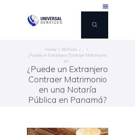
INICIO
Home
All Posts
...
SERVICIOS
¿Puede un Extranjero Contraer Matrimonio
en...
MÉTODO DE PAGO
¿Puede un Extranjero
BLOG
Contraer Matrimonio
CONTÁCTENOS
en una Notaría
ESPAÑOL
Pública en Panamá?