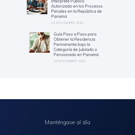
Intérprete Público
post:
Autorizado en los Procesos
Penales en la República de
Panamá
14 NOVIEMBRE 2024
Guía Paso a Paso para
Next
Obtener la Residencia
post:
Permanente bajo la
Categoría de Jubilado o
Pensionado en Panamá
18 NOVIEMBRE 2024
Manténgase al día