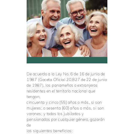
De acuerdo a la Ley No. 6 de 16 de junio de
1987 (Gaceta Oficial 20,827 de 22 de junio
de 1987), los panameños o extranjeros
residentes en el territorio nacional que
tengan,
cincuenta y cinco [55] años o más, si son
mujeres; o sesenta [60] años o más, si son
varones; y todos los jubilados y
pensionados por cualquier género, gozarán
de
los siguientes beneficios: