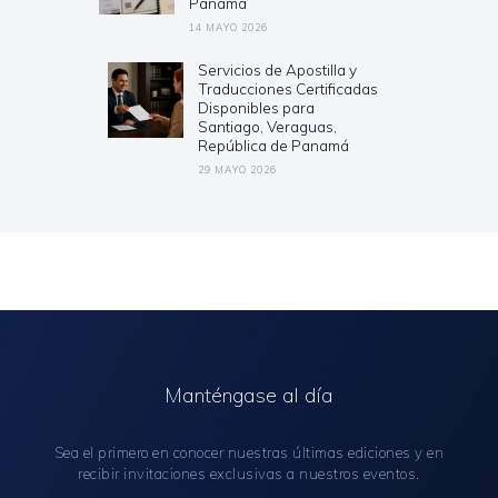
Panamá
14 MAYO 2026
Servicios de Apostilla y
Next
Traducciones Certificadas
post:
Disponibles para
Santiago, Veraguas,
República de Panamá
29 MAYO 2026
Manténgase al día
Sea el primero en conocer nuestras últimas ediciones y en
recibir invitaciones exclusivas a nuestros eventos.