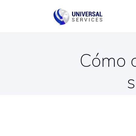
B
C
Cómo o
s