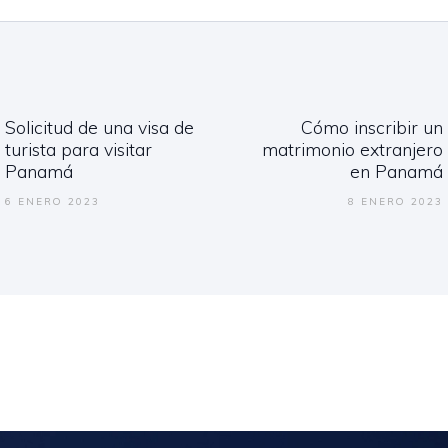
gación
Solicitud de una visa de
Cómo inscribir un
adas
Previous
Next
turista para visitar
matrimonio extranjero
post:
post:
Panamá
en Panamá
6 ENERO 2023
8 ENERO 2023