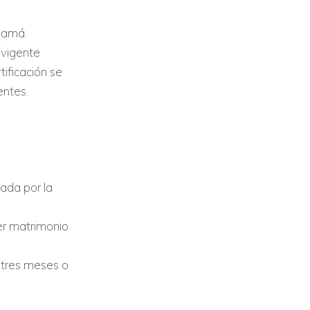
anamá.
 vigente
tificación se
entes.
lada por la
aer matrimonio
e tres meses o