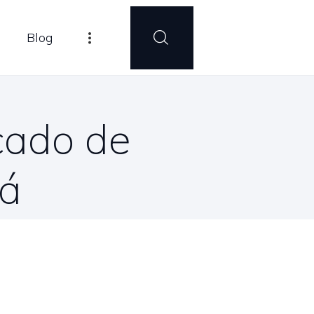
Blog
cado de
má