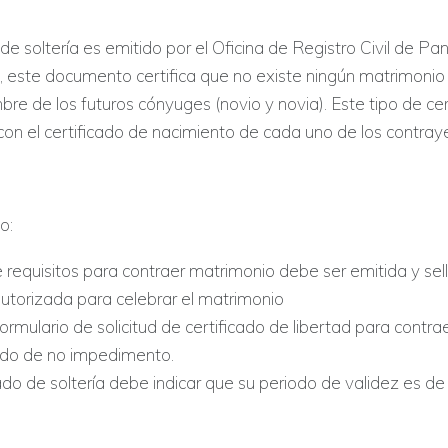
o de soltería es emitido por el Oficina de Registro Civil de P
 este documento certifica que no existe ningún matrimonio
mbre de los futuros cónyuges (novio y novia). Este tipo de cer
con el certificado de nacimiento de cada uno de los contray
o:
e requisitos para contraer matrimonio debe ser emitida y sel
utorizada para celebrar el matrimonio
formulario de solicitud de certificado de libertad para contr
cado de no impedimento.
cado de soltería debe indicar que su periodo de validez es d