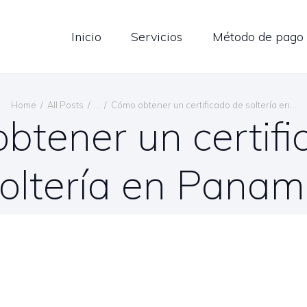
LOG
Inicio
Servicios
Método de pago
ONTÁCTENOS
ESPAÑOL
Home
All Posts
...
Cómo obtener un certificado de soltería en...
btener un certifi
oltería en Pana