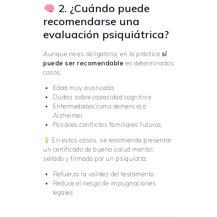
2. ¿Cuándo puede
recomendarse una
evaluación psiquiátrica?
Aunque no es obligatoria, en la práctica
sí
puede ser recomendable
en determinados
casos:
Edad muy avanzada
Dudas sobre capacidad cognitiva
Enfermedades como demencia o
Alzheimer
Posibles conflictos familiares futuros
En estos casos, se recomienda presentar
un certificado de buena salud mental,
sellado y firmado por un psiquiatra.
Refuerza la validez del testamento
Reduce el riesgo de impugnaciones
legales