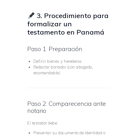
3. Procedimiento para
formalizar un
testamento en Panamá
Paso 1: Preparación
Definir bienes y herederos
Redactar borrador (con abogado,
recomendable)
Paso 2: Comparecencia ante
notario
El testador debe:
Presentar su documento de identidad o