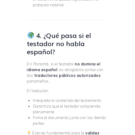
protocolo notarial
4. ¿Qué pasa si el
testador no habla
español?
En Panamá, si el testador
no domina el
idioma español
, es obligatorio contar con
dos
traductores públicos autorizados
panameños.
El traductor:
Interpreta el contenido del testamento
Garantiza que el testador comprenda
plenamente
Firma el documento junto con las demás
partes
Esto es fundamental para la
validez