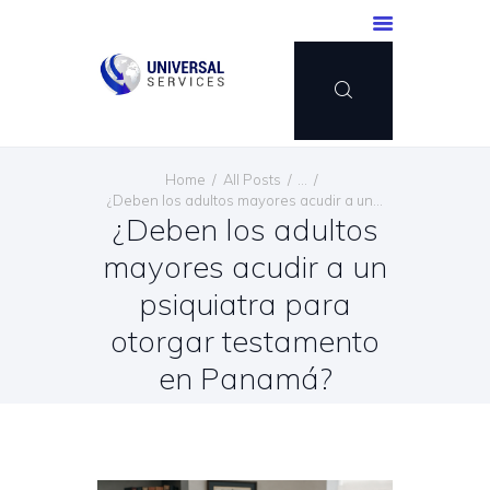
INICIO
Home
All Posts
...
SERVICIOS
¿Deben los adultos mayores acudir a un...
¿Deben los adultos
MÉTODO DE PAGO
mayores acudir a un
BLOG
CONTÁCTENOS
psiquiatra para
ESPAÑOL
otorgar testamento
en Panamá?