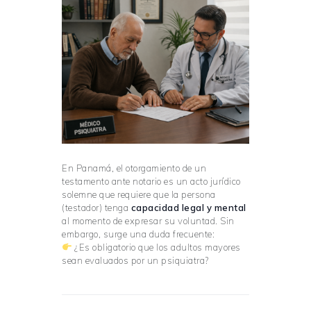
En Panamá, el otorgamiento de un
testamento ante notario es un acto jurídico
solemne que requiere que la persona
(testador) tenga
capacidad legal y mental
al momento de expresar su voluntad. Sin
embargo, surge una duda frecuente:
¿Es obligatorio que los adultos mayores
sean evaluados por un psiquiatra?