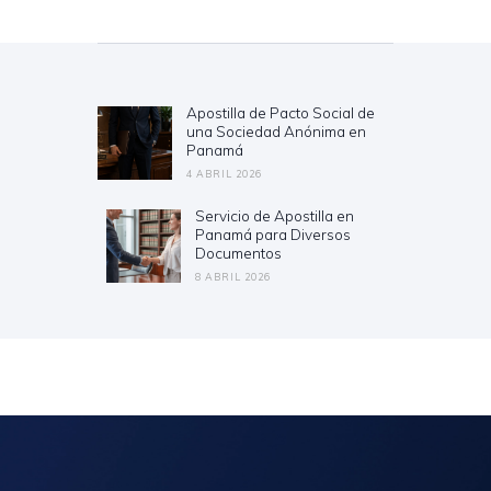
Navegación
de
entradas
Apostilla de Pacto Social de
Previous
una Sociedad Anónima en
post:
Panamá
4 ABRIL 2026
Servicio de Apostilla en
Next
Panamá para Diversos
post:
Documentos
8 ABRIL 2026