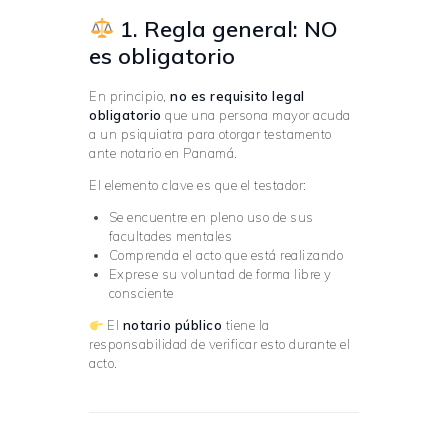
1. Regla general: NO
es obligatorio
En principio,
no es requisito legal
obligatorio
que una persona mayor acuda
a un psiquiatra para otorgar testamento
ante notario en Panamá.
El elemento clave es que el testador:
Se encuentre en pleno uso de sus
facultades mentales
Comprenda el acto que está realizando
Exprese su voluntad de forma libre y
consciente
El
notario público
tiene la
responsabilidad de verificar esto durante el
acto.