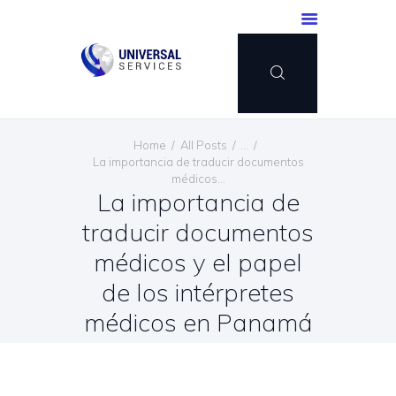
INICIO
Home
All Posts
...
SERVICIOS
La importancia de traducir documentos
médicos...
MÉTODO DE PAGO
La importancia de
BLOG
traducir documentos
CONTÁCTENOS
médicos y el papel
ESPAÑOL
de los intérpretes
médicos en Panamá