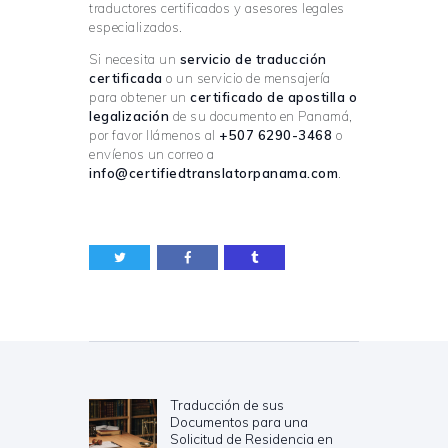
traductores certificados y asesores legales
especializados.
Si necesita un
servicio de traducción
certificada
o un servicio de mensajería
para obtener un
certificado de apostilla o
legalización
de su documento en Panamá,
por favor llámenos al
+507 6290-3468
o
envíenos un correo a
info@certifiedtranslatorpanama.com
.
Navegación
de
entradas
Traducción de sus
Previous
Documentos para una
post:
Solicitud de Residencia en