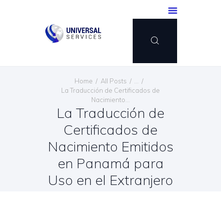
INICIO
Home
All Posts
...
SERVICIOS
La Traducción de Certificados de
Nacimiento...
MÉTODO DE PAGO
La Traducción de
BLOG
Certificados de
CONTÁCTENOS
Nacimiento Emitidos
ESPAÑOL
en Panamá para
Uso en el Extranjero