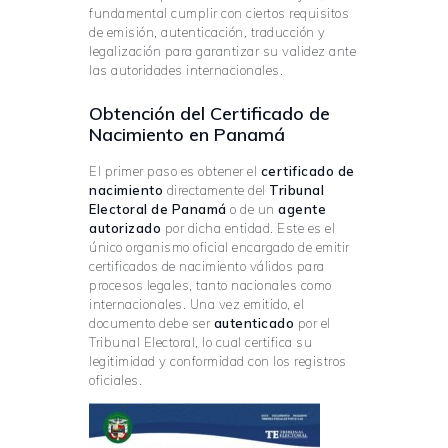
fundamental cumplir con ciertos requisitos
de emisión, autenticación, traducción y
legalización para garantizar su validez ante
las autoridades internacionales.
Obtención del Certificado de
Nacimiento en Panamá
El primer paso es obtener el
certificado de
nacimiento
directamente del
Tribunal
Electoral de Panamá
o de un
agente
autorizado
por dicha entidad. Este es el
único organismo oficial encargado de emitir
certificados de nacimiento válidos para
procesos legales, tanto nacionales como
internacionales. Una vez emitido, el
documento debe ser
autenticado
por el
Tribunal Electoral, lo cual certifica su
legitimidad y conformidad con los registros
oficiales.