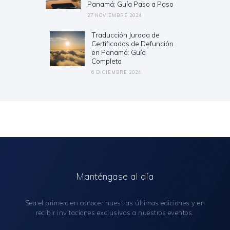
Panamá: Guía Paso a Paso
27 NOVIEMBRE 2024
Traducción Jurada de
Next
Certificados de Defunción
post:
en Panamá: Guía
Completa
6 DICIEMBRE 2024
Manténgase al día
Sea el primero en conocer nuestras últimas ediciones y en
recibir invitaciones exclusivas a nuestros eventos.