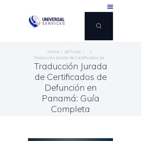
INICIO
Home
All Posts
...
SERVICIOS
Traducción Jurada de Certificados de...
Traducción Jurada
MÉTODO DE PAGO
de Certificados de
BLOG
CONTÁCTENOS
Defunción en
ESPAÑOL
Panamá: Guía
Completa