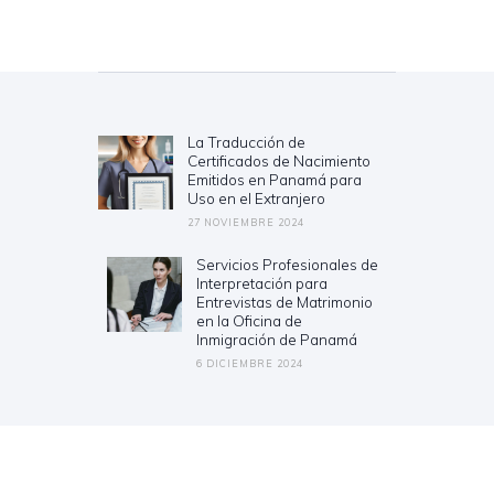
Navegación
de
entradas
La Traducción de
Previous
Certificados de Nacimiento
post:
Emitidos en Panamá para
Uso en el Extranjero
27 NOVIEMBRE 2024
Servicios Profesionales de
Next
Interpretación para
post:
Entrevistas de Matrimonio
en la Oficina de
Inmigración de Panamá
6 DICIEMBRE 2024