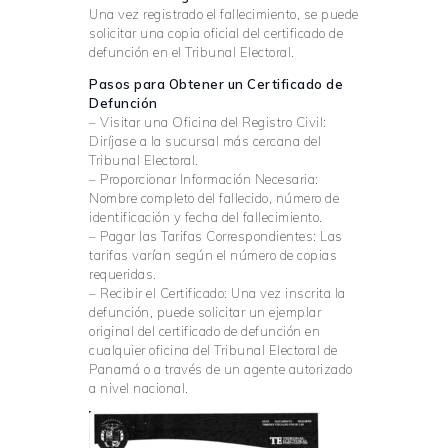
Una vez registrado el fallecimiento, se puede
solicitar una copia oficial del certificado de
defunción en el Tribunal Electoral.
Pasos para Obtener un Certificado de
Defunción
– Visitar una Oficina del Registro Civil:
Diríjase a la sucursal más cercana del
Tribunal Electoral.
– Proporcionar Información Necesaria:
Nombre completo del fallecido, número de
identificación y fecha del fallecimiento.
– Pagar las Tarifas Correspondientes: Las
tarifas varían según el número de copias
requeridas.
– Recibir el Certificado: Una vez inscrita la
defunción, puede solicitar un ejemplar
original del certificado de defunción en
cualquier oficina del Tribunal Electoral de
Panamá o a través de un agente autorizado
a nivel nacional.