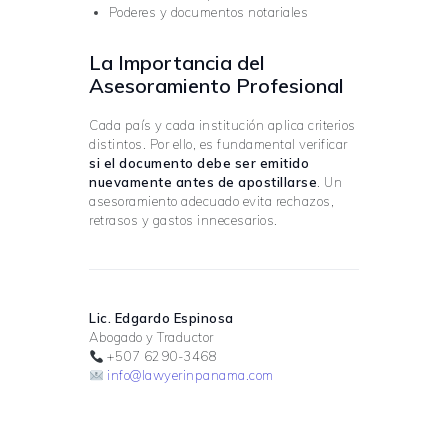
Poderes y documentos notariales
La Importancia del
Asesoramiento Profesional
Cada país y cada institución aplica criterios
distintos. Por ello, es fundamental verificar
si el documento debe ser emitido
nuevamente antes de apostillarse
. Un
asesoramiento adecuado evita rechazos,
retrasos y gastos innecesarios.
Lic. Edgardo Espinosa
Abogado y Traductor
+507 6290-3468
info@lawyerinpanama.com