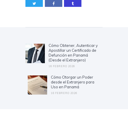
Navegación
de
entradas
Cómo Obtener, Autenticar y
Previous
Apostillar un Certificado de
post:
Defunción en Panamá
(Desde el Extranjero)
16 FEBRERO 2026
Cómo Otorgar un Poder
Next
desde el Extranjero para
post:
Uso en Panamá
18 FEBRERO 2026