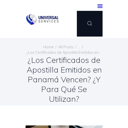
INICIO
Home
All Posts
...
SERVICIOS
¿Los Certificados de Apostilla Emitidos en...
¿Los Certificados de
MÉTODO DE PAGO
Apostilla Emitidos en
BLOG
CONTÁCTENOS
Panamá Vencen? ¿Y
ESPAÑOL
Para Qué Se
Utilizan?