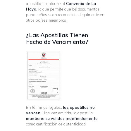
apostillas conforme al
Convenio de La
Haya
, lo que permite que los documentos
panameños sean reconocidos legalmente en
otros países miembros.
¿Las Apostillas Tienen
Fecha de Vencimiento?
En términos legales,
las apostillas no
vencen
. Una vez emitida, la apostilla
mantiene su validez indefinidamente
como certificación de autenticidad.