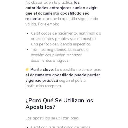
No obstante, en la práctica,
las
autoridades extranjeras suelen exigir
que el documento apostillado sea
reciente
, aunque la apostilla siga siendo
válida. Por ejemplo:
Certificados de nacimiento, matrimonio o
antecedentes penales suelen mostrar
una período de vigencia específico.
Trámites migratorios, bancarios o
académicos pueden rechazar
documentos antiguos.
Punto clave:
La apostilla no vence, pero
el documento apostillado puede perder
vigencia práctica
según el país o
institución receptora.
¿Para Qué Se Utilizan las
Apostillas?
Las apostillas se utilizan para:
Certificar la autenticidad de firmas