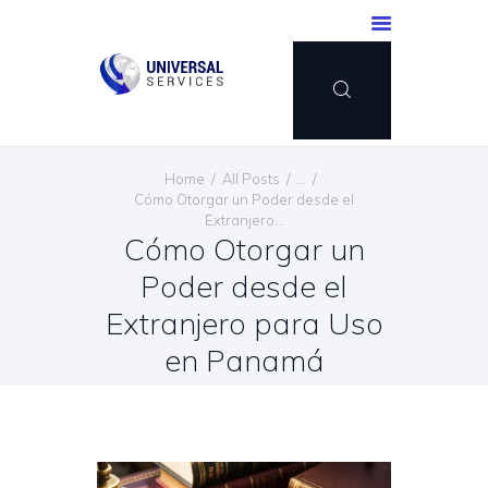
INICIO
Home
All Posts
...
SERVICIOS
Cómo Otorgar un Poder desde el
Extranjero...
MÉTODO DE PAGO
Cómo Otorgar un
BLOG
Poder desde el
CONTÁCTENOS
Extranjero para Uso
ESPAÑOL
en Panamá