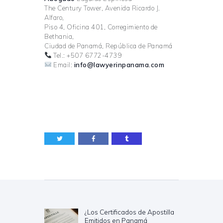
The Century Tower, Avenida Ricardo J.
Alfaro,
Piso 4, Oficina 401, Corregimiento de
Bethania,
Ciudad de Panamá, República de Panamá
Tel.: +507 6772-4739
Email:
info@lawyerinpanama.com
Navegación
de
entradas
¿Los Certificados de Apostilla
Previous
Emitidos en Panamá
post: