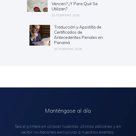
Vencen? ¿Y Para Qué Se
Utilizan?
18 FEBRERO 2026
Traducción y Apostilla de
Next
Certificados de
post:
Antecedentes Penales en
Panamá
20 FEBRERO 2026
Manténgase al día
Sea el primero en conocer nuestras últimas ediciones y en
recibir invitaciones exclusivas a nuestros eventos.