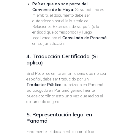
Países que no son parte del
Convenio de la Haya:
Si su país no es
miembro, el documento debe ser
autenticado por el Ministerio de
Relaciones Exteriores de su país (o la
entidad que corresponda) y luego
legalizado por el
Consulado de Panamá
en su jurisdicción.
4. Traducción Certificada (Si
aplica)
Si el Poder se emite en un idioma que no sea
español, debe ser traducido por un
Traductor Público
autorizado en Panamá.
Su abogado en Panamá generalmente
puede coordinar esto una vez que reciba el
documento original.
5. Representación legal en
Panamá
Finalmente, el documento original (con