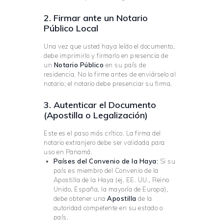
2. Firmar ante un Notario
Público Local
Una vez que usted haya leído el documento,
debe imprimirlo y firmarlo en presencia de
un
Notario Público
en su país de
residencia. No lo firme antes de enviárselo al
notario; el notario debe presenciar su firma.
3. Autenticar el Documento
(Apostilla o Legalización)
Este es el paso más crítico. La firma del
notario extranjero debe ser validada para
uso en Panamá.
Países del Convenio de la Haya:
Si su
país es miembro del Convenio de la
Apostilla de la Haya (ej. EE. UU., Reino
Unido, España, la mayoría de Europa),
debe obtener una
Apostilla
de la
autoridad competente en su estado o
país.