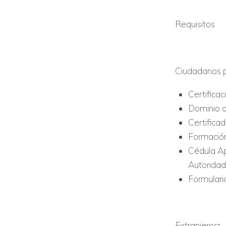
Requisitos
Ciudadanos 
Certificac
Dominio d
Certificad
Formación
Cédula Apr
Autorida
Formulario
Extranjeros
: