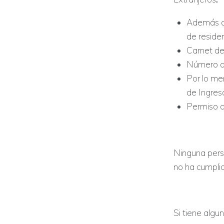
Además de
de resid
Carnet de
Número de
Por lo me
de Ingre
Permiso d
Ninguna pers
no ha cumplid
Si tiene algu