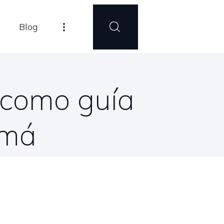
Blog
e como guía
amá