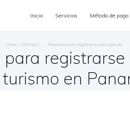
LOG
Inicio
Servicios
Método de pago
ONTÁCTENOS
ESPAÑOL
Home
All Posts
...
Requisitos para registrarse como guía de...
 para registrars
 turismo en Pan