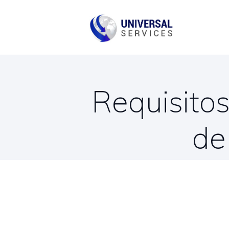
B
C
Requisitos
de