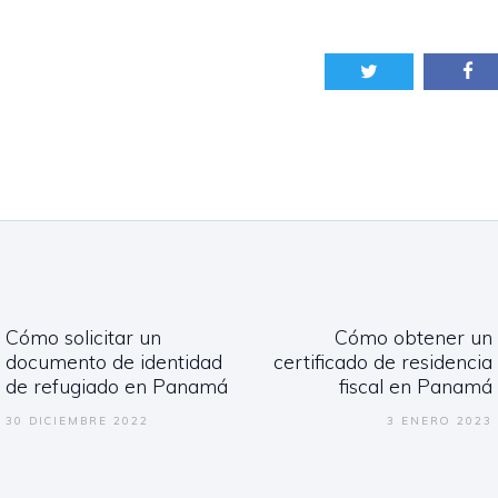
gación
Cómo solicitar un
Cómo obtener un
adas
Previous
Next
documento de identidad
certificado de residencia
post:
post:
de refugiado en Panamá
fiscal en Panamá
30 DICIEMBRE 2022
3 ENERO 2023