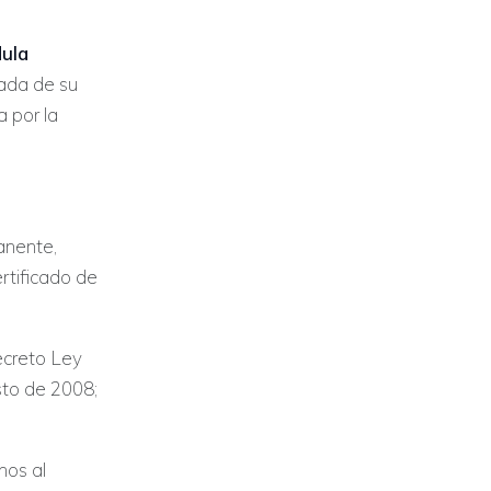
ula
ada de su
 por la
anente,
rtificado de
ecreto Ley
sto de 2008;
nos al