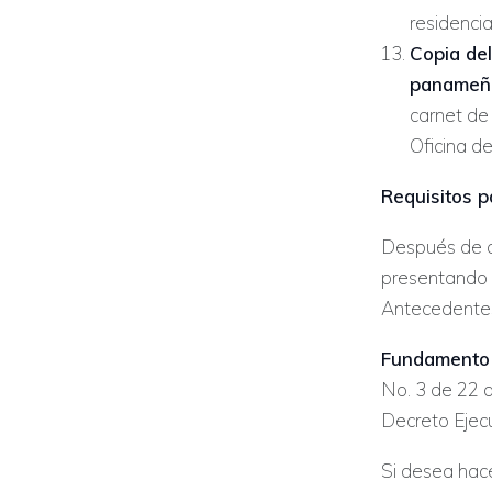
residencia
Copia de
panameñ
carnet de
Oficina d
Requisitos p
Después de do
presentando 
Antecedentes
Fundamento 
No. 3 de 22 
Decreto Ejec
Si desea hace