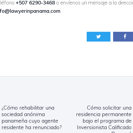
eléfono
+507 6290-3468
o envíenos un mensaje a la direcci
nfo@lawyerinpanama.com
.
gación
¿Cómo rehabilitar una
Cómo solicitar una
adas
Previous
Next
sociedad anónima
residencia permanente
post:
post:
panameña cuyo agente
bajo el programa de
residente ha renunciado?
Inversionista Calificado