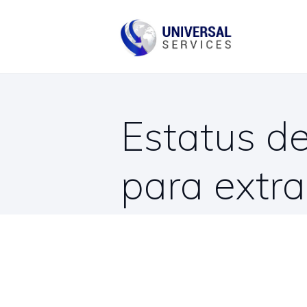
B
C
Estatus d
para extr