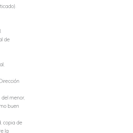
icado).
.
al de
l,
Dirección
 del menor,
como buen
, copia de
e la