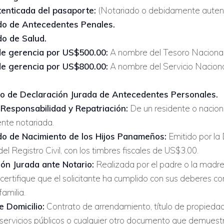
enticada del pasaporte:
(Notariado o debidamente autent
ado de Antecedentes Penales.
do de Salud.
e gerencia por US$500.00:
A nombre del Tesoro Nacional
e gerencia por US$800.00:
A nombre del Servicio Nacion
.
io de Declaración Jurada de Antecedentes Personales.
Responsabilidad y Repatriación:
De un residente o naciona
te notariada.
do de Nacimiento de los Hijos Panameños:
Emitido por la 
el Registro Civil, con los timbres fiscales de US$3.00.
ón Jurada ante Notario:
Realizada por el padre o la madre
certifique que el solicitante ha cumplido con sus deberes 
amilia.
 Domicilio:
Contrato de arrendamiento, título de propiedad
 servicios públicos o cualquier otro documento que demuestr