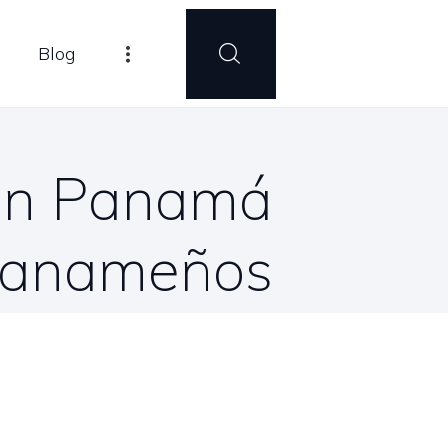
Blog
 en Panamá
 panameños