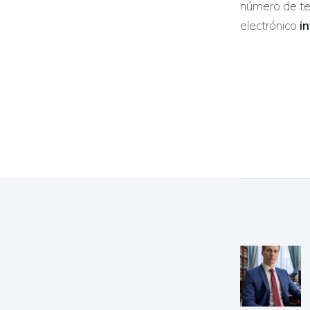
número de t
electrónico
i
Nave
de
entr