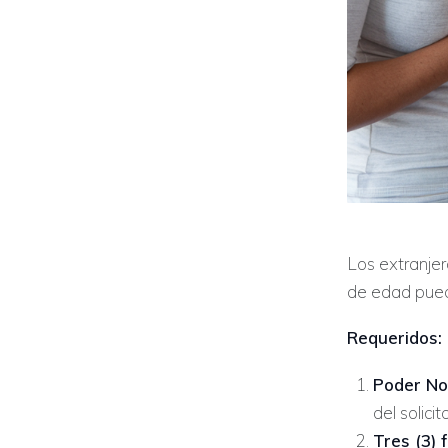
Los extranje
de edad puede
Requeridos:
Poder Not
del solicit
Tres (3) 