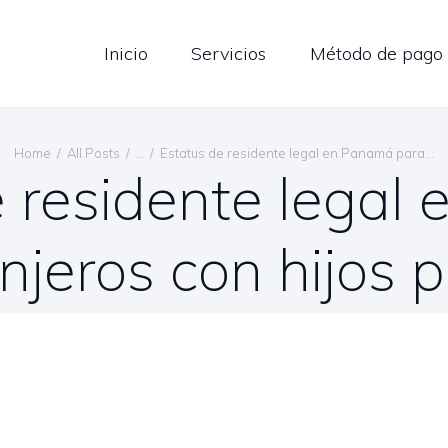
LOG
Inicio
Servicios
Método de pago
ONTÁCTENOS
ESPAÑOL
Home
All Posts
...
Estatus de residente legal en Panamá para...
e residente legal
anjeros con hijos