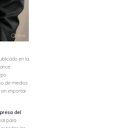
publicado en la
vance
rpo
 uso de medios
 sin importar
xpresa del
ial para