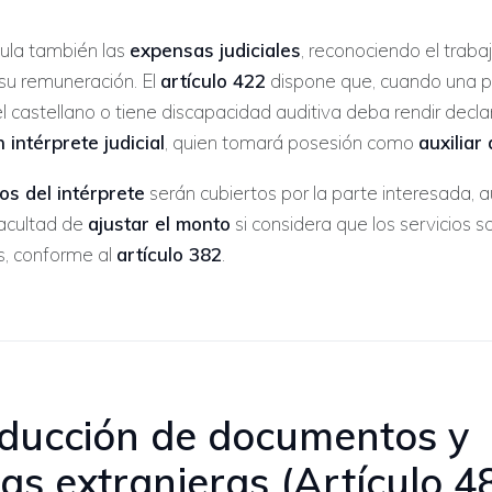
gula también las
expensas judiciales
, reconociendo el traba
 su remuneración. El
artículo 422
dispone que, cuando una 
l castellano o tiene discapacidad auditiva deba rendir declar
 intérprete judicial
, quien tomará posesión como
auxiliar 
os del intérprete
serán cubiertos por la parte interesada, a
facultad de
ajustar el monto
si considera que los servicios 
es, conforme al
artículo 382
.
aducción de documentos y
as extranjeras (Artículo 4