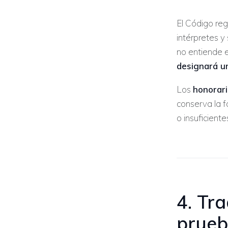
El Código re
intérpretes y
no entiende e
designará un
Los
honorari
conserva la 
o insuficient
4. Tr
prueb