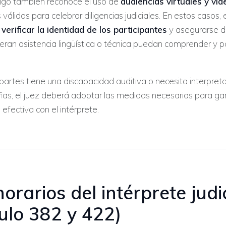
igo también reconoce el uso de
audiencias virtuales y vi
álidos para celebrar diligencias judiciales. En estos casos, el
e
verificar la identidad de los participantes
y asegurarse 
eran asistencia lingüística o técnica puedan comprender y pa
 partes tiene una discapacidad auditiva o necesita interpret
as, el juez deberá adoptar las medidas necesarias para ga
efectiva con el intérprete.
orarios del intérprete judi
culo 382 y 422)