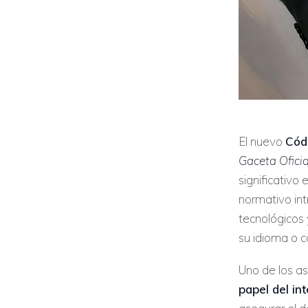
El nuevo
Cód
Gaceta Ofici
significativo
normativo int
tecnológicos 
su idioma o co
Uno de los a
papel del int