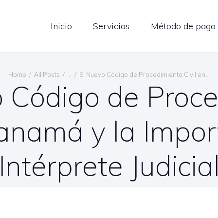
LOG
Inicio
Servicios
Método de pago
ONTÁCTENOS
ESPAÑOL
Home
All Posts
...
El Nuevo Código de Procedimiento Civil en...
 Código de Proc
Panamá y la Impor
Intérprete Judicia