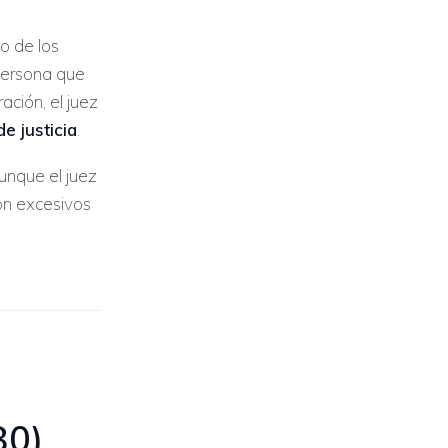
jo de los
persona que
ación, el juez
de justicia
.
unque el juez
son excesivos
80)