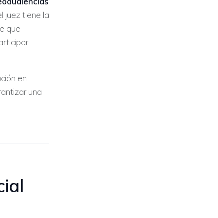
deoaudiencias
 juez tiene la
de que
rticipar
ación en
rantizar una
cial