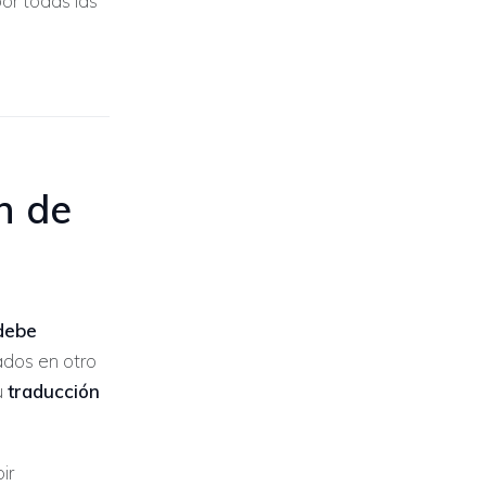
or todas las
ón de
 debe
ados en otro
u
traducción
ir