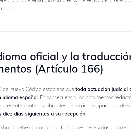
erecho a la defensa y la comprensión efectiva del proceso p
cradas.
idioma oficial y la traducci
entos (Artículo 166)
166 del nuevo Código establece que
toda actuación judicial
n idioma español
. En consecuencia, los documentos redact
e presenten ante los tribunales deben ir acompañados de s
s diez días siguientes a su recepción
.
tribunal debe contar con las facilidades necesarias para recib