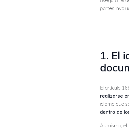
asegurar el d
partes involu
1. El 
docum
El artículo 
realizarse e
idioma que s
dentro de lo
Asimismo, el 