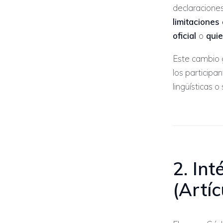
declaracione
limitaciones 
oficial
o
quie
Este cambio g
los particip
lingüísticas o
2. Int
(Artí