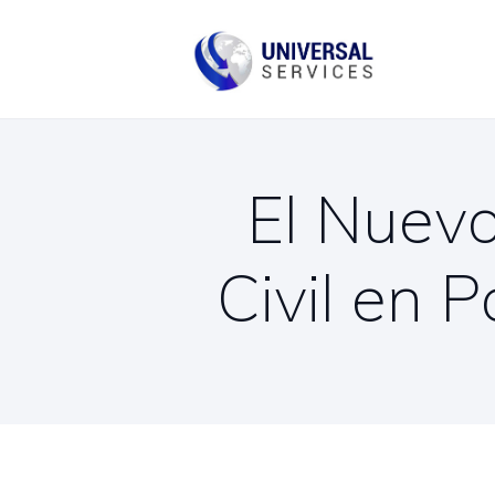
B
C
El Nuevo
Civil en 