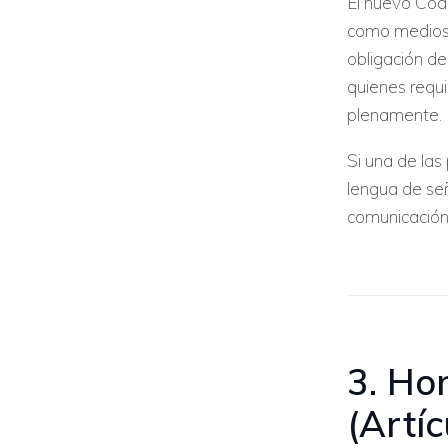
El nuevo Cód
como medios v
obligación d
quienes requi
plenamente.
Si una de las
lengua de señ
comunicación 
3. Hon
(Artí