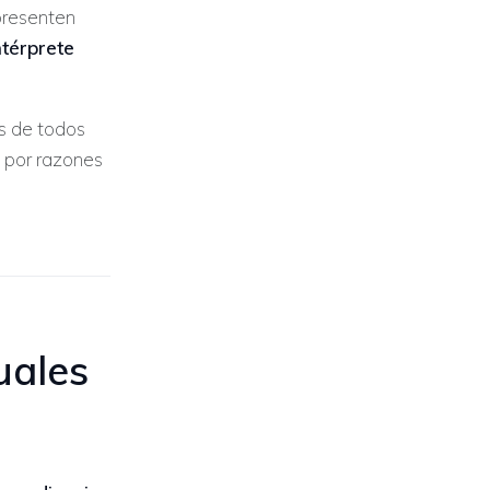
presenten
ntérprete
es de todos
 por razones
uales