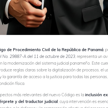
igo de Procedimiento Civil de la República de Panamá
, 
al No. 29887-A del 11 de octubre de 2023
, representa un a
 en la modernización del sistema judicial panameño. Este cue
roduce reglas claras sobre la digitalización de procesos, el
y la garantía de acceso a la justicia para todas las personas,
ndición física.
spectos más relevantes del nuevo Código es la
inclusión e
érprete y del traductor judicial
, cuya intervención es esenc