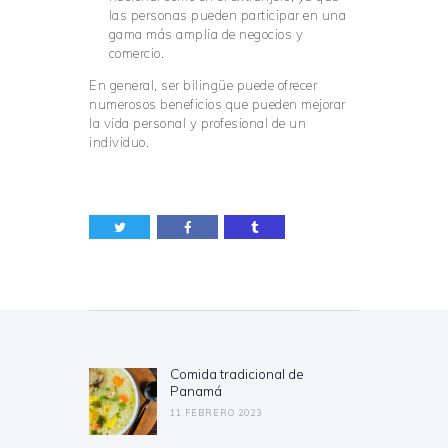
las personas pueden participar en una
gama más amplia de negocios y
comercio.
En general, ser bilingüe puede ofrecer
numerosos beneficios que pueden mejorar
la vida personal y profesional de un
individuo.
Navegación
de
entradas
Comida tradicional de
Previous
Panamá
post:
11 FEBRERO 2023