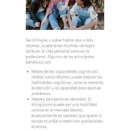
Ser bilingüe, o saber hablar dos o más
idiomas, puede tener muchas ventajas
tanto en la vida personal como en la
profesional. Algunos de los principales
beneficios son
Mejora de las capacidades cognitivas:
Hablar varios idiomas puede mejorar las
habilidades cognitivas, como la memoria,
la atención y la capacidad para resolver
problemas.
Mejores perspectivas laborales: El
bilingüismo puede ser una habilidad
valiosa en el mercado laboral,
especialmente en sectores que operan a
escala mundial o tratan con poblaciones
diversas.