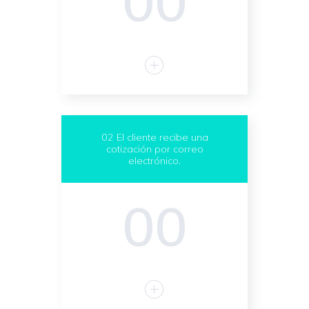
00
02 El cliente recibe una
cotización por correo
electrónico.
00