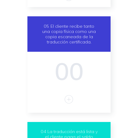
05 El cliente recibe tanto
una copia física como una
copia escaneada de la
traducción certificada.
00
04 La traducción está lista y
el cliente paga el saldo