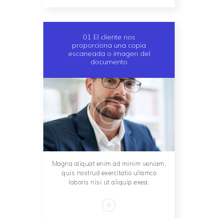
01 El cliente nos
proporciona una copia
escaneada o imagen del
documento
Magna aliquat enim ad minim veniam,
quis nostrud exercitatio ullamco
laboris nisi ut aliquip exea.