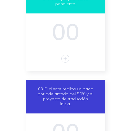
pendiente.
00
03 El cliente realiza un pago
por adelantado del 50% y el
proyecto de traducción
inicia.